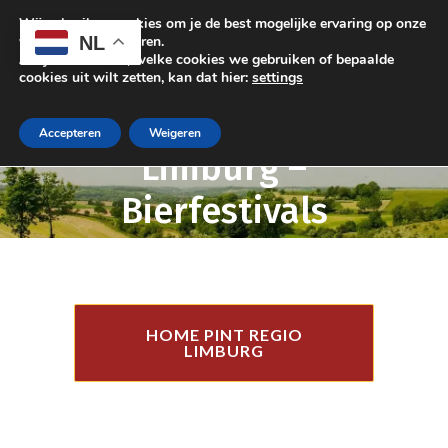
Wij gebruiken cookies om je de best mogelijke ervaring op onze
NL
website te garanderen.
Als je wilt weten, welke cookies we gebruiken of bepaalde
cookies uit wilt zetten, kan dat hier:
settings
PINT Regio
Accepteren
Weigeren
Limburg –
Bierfestivals
HOME PINT REGIO
LIMBURG